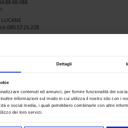
84.88.88.088
m
 LUCANE
ce 080.57.25.228
D EST
.90.90
Dettagli
RD BARESE
.99.111
ookie
arese.it
nalizzare contenuti ed annunci, per fornire funzionalità dei socia
inoltre informazioni sul modo in cui utilizza il nostro sito con i 
icità e social media, i quali potrebbero combinarle con altre inform
lizzo dei loro servizi.