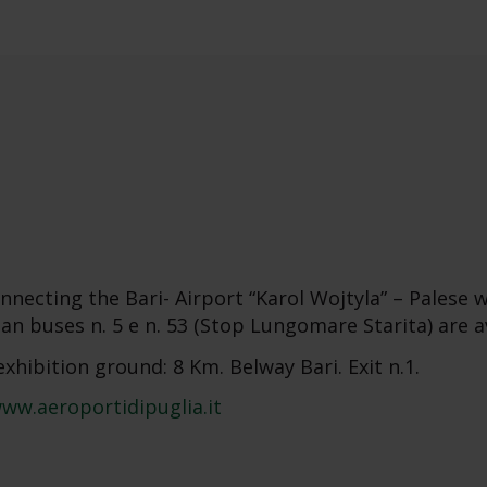
onnecting the Bari- Airport “Karol Wojtyla” – Palese w
n buses n. 5 e n. 53 (Stop Lungomare Starita) are av
exhibition ground: 8 Km. Belway Bari. Exit n.1.
ww.aeroportidipuglia.it