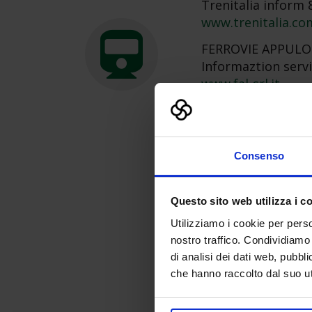
Trenitalia inform 
www.trenitalia.co
FERROVIE APPULO
Informaztion servi
www.fal-srl.it
FERROVIE DEL SU
Call Center 800-07
www.fseonline.it
Consenso
FERROVIE DEL NO
Call Center 080.52
Questo sito web utilizza i c
www.ferrovienordb
Utilizziamo i cookie per perso
nostro traffico. Condividiamo 
di analisi dei dati web, pubbl
che hanno raccolto dal suo uti