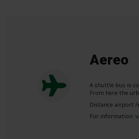
Aereo
A shuttle bus is c
From here the urba
Distance airport /
For information:
w