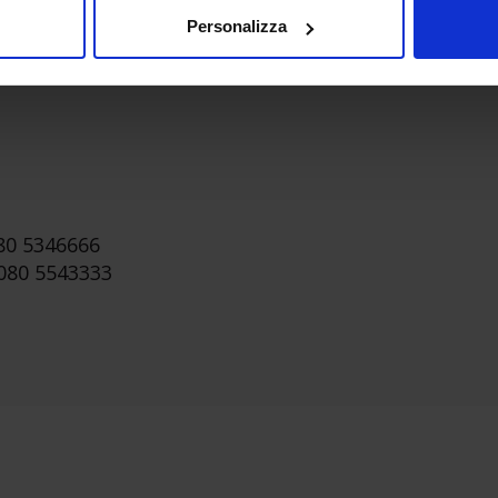
Personalizza
0 5346666
080 5543333