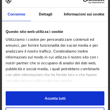
aziende nella formazione pratica attraverso l’esperienza degli
studenti ITS, al fine di far scoprire sempre più, alle ragazze ed ai
ragazzi, il fantastico mondo della
Manifattura Digitale
e, allo
Consenso
Dettagli
Informazioni sui cookie
stesso tempo, invitare sempre più aziende a investire nella
formazione delle risorse attraverso l’ITS. Motivare oggi, con
successo, i
giovani
per coinvolgerli in un processo di crescita
Questo sito web utilizza i cookie
personale che si concretizzi con soddisfazione nelle aziende e
nella difesa del Made in Italy
”
Utilizziamo i cookie per personalizzare contenuti ed
annunci, per fornire funzionalità dei social media e per
analizzare il nostro traffico. Condividiamo inoltre
informazioni sul modo in cui utilizza il nostro sito con i
nostri partner che si occupano di analisi dei dati web,
“Con MECSPE Bari vogliamo offrire alle imprese del Centro-Sud
pubblicità e social media, i quali potrebbero combinarle
un’occasione concreta di crescita, ispirazione e scambio
–
con altre informazioni che ha fornito loro o che hanno
commenta
Maruska Sabato, Project Manager di
raccolto dal suo utilizzo dei loro servizi.
MECSPE
– Il successo delle edizioni precedenti dimostra quanto
ci sia bisogno di un luogo d’incontro qualificato per l’industria
del Centro-Sud, in grado di valorizzare le eccellenze locali e
supportare la transizione verso un modello produttivo più
Accetta tutti
competitivo e più efficiente
”