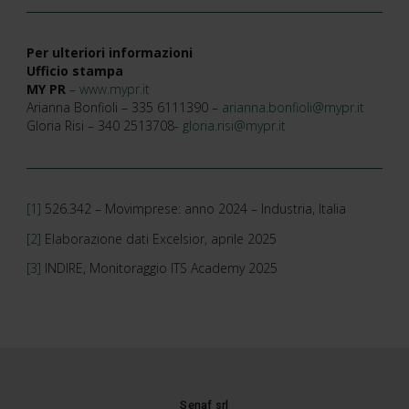
Per ulteriori informazioni
Ufficio stampa
MY PR
–
www.mypr.it
Arianna Bonfioli – 335 6111390 –
arianna.bonfioli@mypr.it
Gloria Risi – 340 2513708-
gloria.risi@mypr.it
[1]
526.342 – Movimprese: anno 2024 – Industria, Italia
[2]
Elaborazione dati Excelsior, aprile 2025
[3]
INDIRE, Monitoraggio ITS Academy 2025
Senaf srl