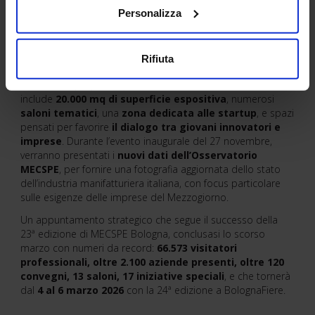
Personalizza
Dopo il successo dell’edizione 2023, che ha accolto
15.000
visitatori professionali, 511 aziende espositrici e oltre
Rifiuta
150 eventi
tra convegni e workshop l’edizione 2025 punta a
rafforzare il proprio impatto sul territorio con un’offerta che
include
20.000 mq di superficie espositiva
, numerosi
saloni tematici
, una
zona dedicata alle startup
, e spazi
pensati per favorire
il dialogo tra giovani innovatori e
imprese
. Durante l’evento inaugurale del 27 novembre,
verranno presentati i
nuovi dati dell’Osservatorio
MECSPE
, per fornire una fotografia aggiornata dello stato
dell’industria manifatturiera italiana, con focus particolare
sulle esigenze delle imprese del Mezzogiorno.
Un appuntamento strategico che segue il successo della
23ª edizione di MECSPE Bologna, conclusasi lo scorso
marzo con numeri da record:
66.573 visitatori
professionali, oltre 2.100 aziende presenti, oltre 120
convegni, 13 saloni, 17 iniziative speciali
, e che tornerà
dal
4 al 6 marzo 2026
con la 24ª edizione a BolognaFiere.