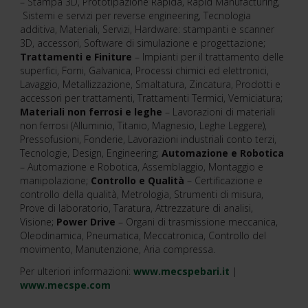
– Stampa 3D, Prototipazione Rapida, Rapid Manufacturing,
Sistemi e servizi per reverse engineering, Tecnologia
additiva, Materiali, Servizi, Hardware: stampanti e scanner
3D, accessori, Software di simulazione e progettazione;
Trattamenti e Finiture
– Impianti per il trattamento delle
superfici, Forni, Galvanica, Processi chimici ed elettronici,
Lavaggio, Metallizzazione, Smaltatura, Zincatura, Prodotti e
accessori per trattamenti, Trattamenti Termici, Verniciatura;
Materiali non ferrosi e leghe
– Lavorazioni di materiali
non ferrosi (Alluminio, Titanio, Magnesio, Leghe Leggere),
Pressofusioni, Fonderie, Lavorazioni industriali conto terzi,
Tecnologie, Design, Engineering;
Automazione e Robotica
– Automazione e Robotica, Assemblaggio, Montaggio e
manipolazione;
Controllo e Qualità
– Certificazione e
controllo della qualità, Metrologia, Strumenti di misura,
Prove di laboratorio, Taratura, Attrezzature di analisi,
Visione;
Power Drive
– Organi di trasmissione meccanica,
Oleodinamica, Pneumatica, Meccatronica, Controllo del
movimento, Manutenzione, Aria compressa.
Per ulteriori informazioni:
www.mecspebari.it
|
www.mecspe.com