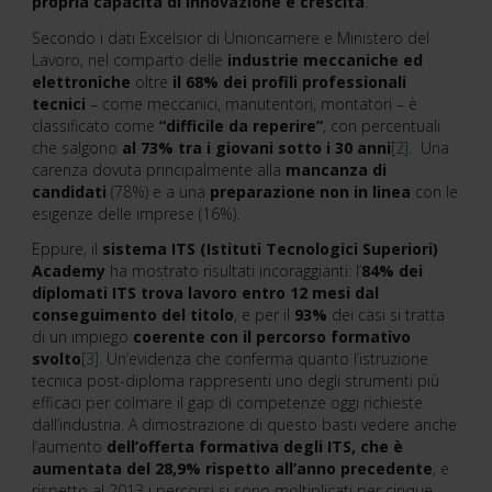
propria capacità di innovazione e crescita
.
Secondo i dati Excelsior di Unioncamere e Ministero del
Lavoro, nel comparto delle
industrie meccaniche ed
elettroniche
oltre
il 68% dei profili professionali
tecnici
– come meccanici, manutentori, montatori – è
classificato come
“difficile da reperire”
, con percentuali
che salgono
al 73% tra i giovani sotto i 30 anni
[2]
. Una
carenza dovuta principalmente alla
mancanza di
candidati
(78%) e a una
preparazione non in linea
con le
esigenze delle imprese (16%).
Eppure, il
sistema ITS (Istituti Tecnologici Superiori)
Academy
ha mostrato risultati incoraggianti: l’
84% dei
diplomati ITS trova lavoro entro 12 mesi dal
conseguimento del titolo
, e per il
93%
dei casi si tratta
di un impiego
coerente con il percorso formativo
svolto
[3]
. Un’evidenza che conferma quanto l’istruzione
tecnica post-diploma rappresenti uno degli strumenti più
efficaci per colmare il gap di competenze oggi richieste
dall’industria. A dimostrazione di questo basti vedere anche
l’aumento
dell’offerta formativa degli ITS, che è
aumentata del 28,9%
rispetto all’anno precedente
, e
rispetto al 2013 i percorsi si sono moltiplicati per cinque.