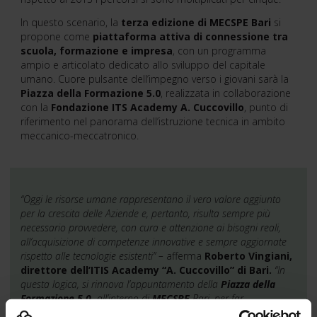
In questo scenario, la
terza edizione di MECSPE Bari
si
propone come
piattaforma attiva di connessione tra
scuola, formazione e impresa
, con un programma
ampio e articolato dedicato allo sviluppo del capitale
umano. Cuore pulsante dell’impegno verso i giovani sarà la
Piazza della Formazione 5.0
, realizzata in collaborazione
con la
Fondazione ITS Academy A. Cuccovillo
, punto di
riferimento nel panorama dell’istruzione tecnica in ambito
meccanico-meccatronico.
“Oggi le risorse umane rappresentano il vero valore aggiunto
per la crescita delle Aziende e, pertanto, risulta sempre più
necessario provvedere, con cura e attenzione ai bisogni reali,
all’acquisizione di competenze innovative e sempre aggiornate
rispetto alle tecnologie esistenti” –
afferma
Roberto Vingiani,
direttore dell’ITIS Academy “A. Cuccovillo” di Bari.
“In
questa logica, si rinnova l’appuntamento della
Piazza della
Formazione 5.0,
all’interno di
MECSPE
Bari, per far
comprendere l’importanza del coinvolgimento diretto delle