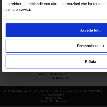
potrebbero combinarle con altre informazioni che ha fornito l
dei loro servizi.
Accetta tutti
In collaborazione con
Personalizza
Rifiuta
Per qualsiasi dubbio o informazione contattate il nostro Helpdesk
Visitatori 02.89362525
Espositori 02.89362552
© 2025 All rights reserved. Senaf srl - Gruppo Tecniche Nuove Spa - P.IVA 06382730155 -
C.F. 02213830371
Privacy
|
Cookie
Senaf
|
Tecniche Nuove